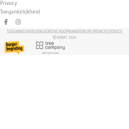
Privacy
Toegankelijkheid
Deel op facebook
Deel op Instagram
|
|
|
|
TOEGANKELIJKHEID
ALGEMENE VOORWAARDEN
UW PRIVACY
COOKIES
BPART 2026