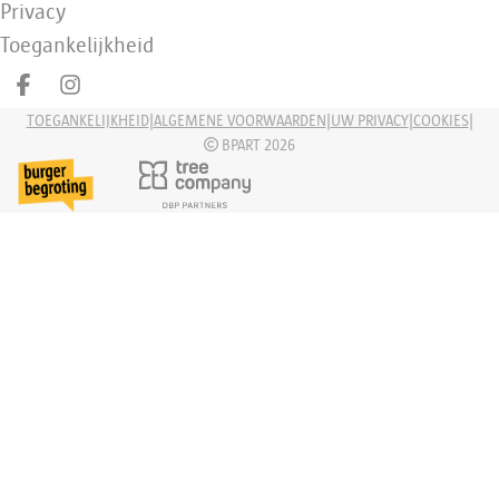
Privacy
Toegankelijkheid
Deel op facebook
Deel op Instagram
|
|
|
|
TOEGANKELIJKHEID
ALGEMENE VOORWAARDEN
UW PRIVACY
COOKIES
BPART 2026