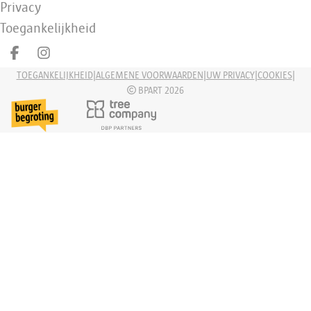
Privacy
Toegankelijkheid
Deel op facebook
Deel op Instagram
|
|
|
|
TOEGANKELIJKHEID
ALGEMENE VOORWAARDEN
UW PRIVACY
COOKIES
BPART 2026