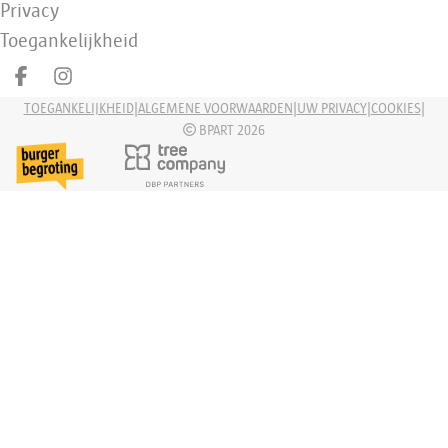
Privacy
Toegankelijkheid
Deel op facebook
Deel op Instagram
|
|
|
|
TOEGANKELIJKHEID
ALGEMENE VOORWAARDEN
UW PRIVACY
COOKIES
BPART 2026