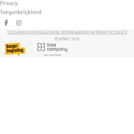
Privacy
Toegankelijkheid
Deel op facebook
Deel op Instagram
|
|
|
|
TOEGANKELIJKHEID
ALGEMENE VOORWAARDEN
UW PRIVACY
COOKIES
BPART 2026