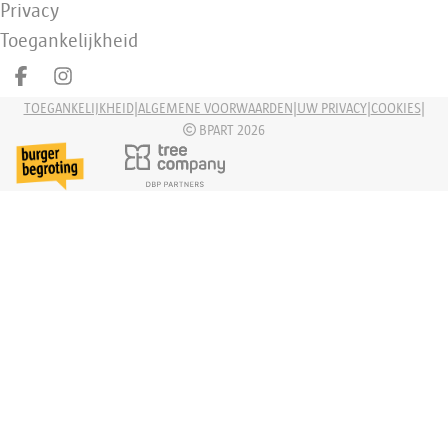
Privacy
Toegankelijkheid
Deel op facebook
Deel op Instagram
|
|
|
|
TOEGANKELIJKHEID
ALGEMENE VOORWAARDEN
UW PRIVACY
COOKIES
BPART 2026