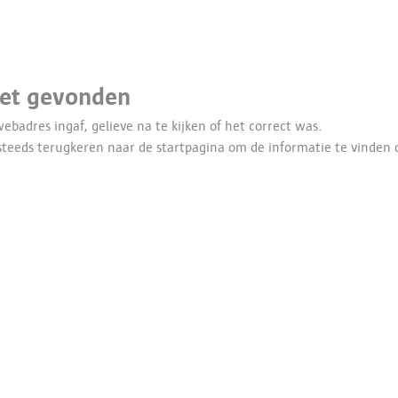
iet gevonden
webadres ingaf, gelieve na te kijken of het correct was.
 steeds terugkeren naar de
startpagina
om de informatie te vinden d