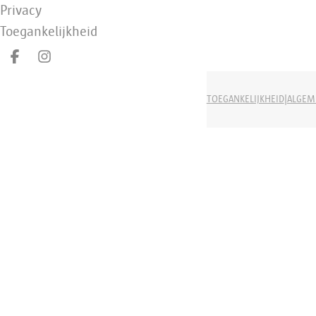
Privacy
Toegankelijkheid
Deel op facebook
Deel op Instagram
|
TOEGANKELIJKHEID
ALGEM