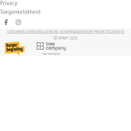
Privacy
Toegankelijkheid
Deel op facebook
Deel op Instagram
|
|
|
|
TOEGANKELIJKHEID
ALGEMENE VOORWAARDEN
UW PRIVACY
COOKIES
BPART 2026