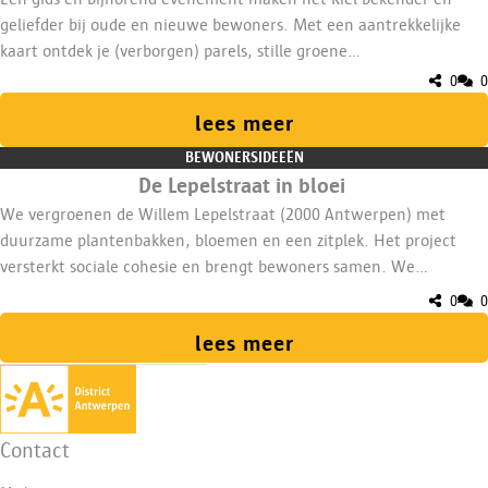
geliefder bij oude en nieuwe bewoners. Met een aantrekkelijke
kaart ontdek je (verborgen) parels, stille groene
plekjes, Wonderwoudjes en historische hotspots. Teksten
0
0
verdiepen de band met de buurt, terwijl doe- en denkopdrachten
lees meer
het welbevinden van wandelaars stimuleren. Met 3900 euro
coördinatiekost. ​
BEWONERSIDEEËN
​​De Lepelstraat in bloei​
​​We vergroenen de Willem Lepelstraat (2000 Antwerpen) met
duurzame plantenbakken, bloemen en een zitplek. Het project
versterkt sociale cohesie en brengt bewoners samen. We
betrekken buren actief bij plaatsing en onderhoud en creëren een
0
0
toegankelijke groene ontmoetingsplek voor iedereen.​
lees meer
Contact