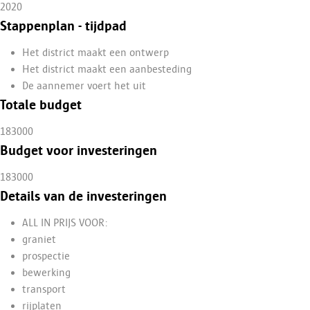
2020
Stappenplan - tijdpad
Het district maakt een ontwerp
Het district maakt een aanbesteding
De aannemer voert het uit
Totale budget
1
83
000
Budget voor investeringen
1
83
000
Details van de investeringen
ALL IN PRIJS VOOR
:
graniet
prospectie
bewerkin
g
transport
rijplaten