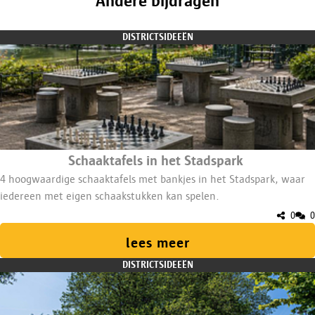
Andere bijdragen
DISTRICTSIDEEËN
​​Schaaktafels in het Stadspark​
​​​4 hoogwaardige schaaktafels met bankjes in het Stadspark, waar
iedereen met eigen schaakstukken kan spelen.​
0
0
lees meer
DISTRICTSIDEEËN