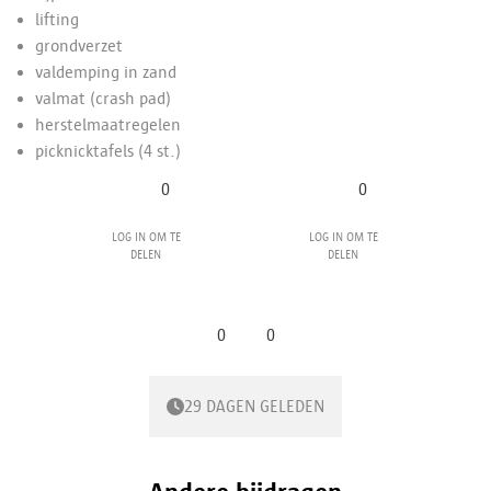
lifting
grondverzet
valdemping
in zand
valmat
(crash pad)
herstelmaatregelen
picknicktafels
(4 st.)
0
0
Log in om te
Log in om te
delen
delen
0
0
29 DAGEN GELEDEN