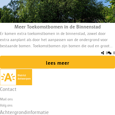
​​Meer Toekomstbomen in de Binnenstad
​​Er komen extra toekomstbomen in de binnenstad, zowel door
extra aanplant als door het aanpassen van de ondergrond voor
bestaande bomen. Toekomstbomen zijn bomen die oud en groot
mogen worden. Ze brengen meer groen, schaduw, biodiversiteit
0
0
dan kleinere bomen. We zetten in op het centrum met
lees meer
de Lambermontplaats, Marnixplaats,
Theaterplein, Mechelseplein en het pleintje aan de Academie.​
Contact
Mail ons
Volg ons
Achtergrondinformatie