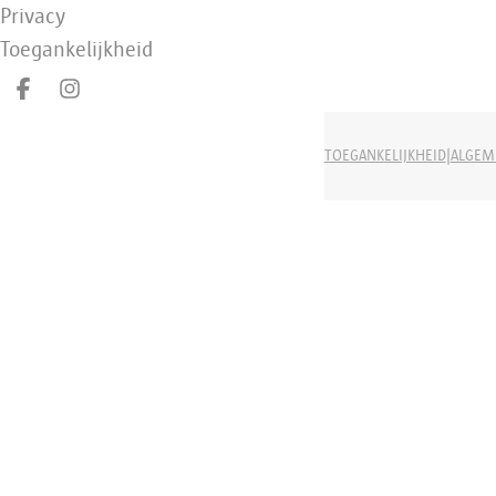
Privacy
Toegankelijkheid
Deel op facebook
Deel op Instagram
|
TOEGANKELIJKHEID
ALGEM