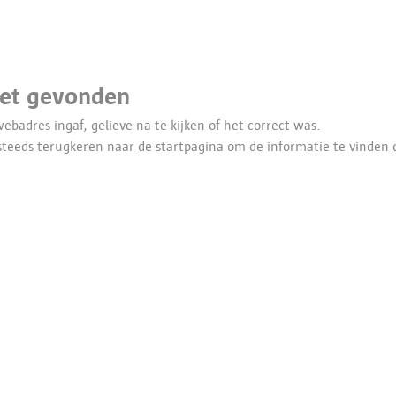
iet gevonden
webadres ingaf, gelieve na te kijken of het correct was.
 steeds terugkeren naar de
startpagina
om de informatie te vinden d