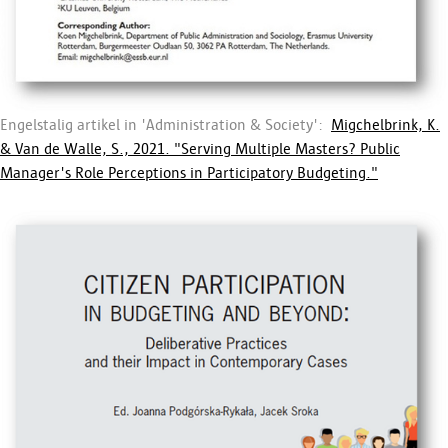
Engelstalig artikel in 'Administration & Society':
Migchelbrink, K.
& Van de Walle, S., 2021. "Serving Multiple Masters? Public
Manager's Role Perceptions in Participatory Budgeting."