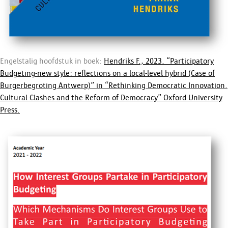
Engelstalig hoofdstuk in boek:
Hendriks F., 2023. “Participatory
Budgeting-new style: reflections on a local-level hybrid (Case of
Burgerbegroting Antwerp)” in “Rethinking Democratic Innovation.
Cultural Clashes and the Reform of Democracy” Oxford University
Press.