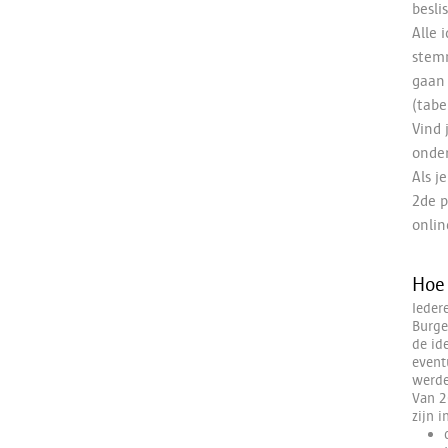
besl
Alle 
stemm
gaan 
(tabe
Vind 
onde
Als j
2de p
onlin
Hoe 
Ieder
Burge
de id
event
werde
Van 2
zijn 