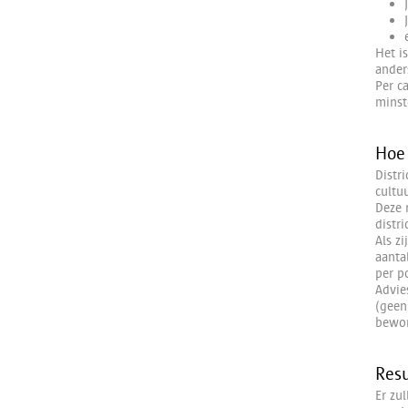
Het i
ander
Per c
minst
Hoe 
Distr
cultuu
Deze 
distr
Als z
aanta
per p
Advie
(geen
bewon
Resu
Er zu