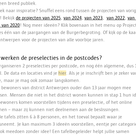
een breed publiek.
ek naar inspiratie? Snuffel eens rond tussen de projecten van vori
! Bekijk
de projecten van 2025
,
van 2024
,
van 2023
,
van 2022
,
van
e van 2020
! Nog meer ideeën? Klik bovenaan in het menu op Projec
es één van de jaargangen van de Burgerbegroting. Of kijk op de kaa
ntwerpen voor de projecten van alle voorbije jaren.
werken de preselecties in de postcodes?
ganiseren 2 preselecties per postcode, en nog één algemene, dus 
l. De data en locaties vind je
hier
. Als je je inschrijft ben je zeker v
je, maar je mag ook zomaar langskomen.
 bewoners van district Antwerpen ouder dan 13 jaar mogen mee
ssen. Mensen die niet in het district wonen kunnen in stap 1 hun i
ewoners komen voorstellen tijdens een preselectie, of het online
nen – maar zij kunnen niet deelnemen aan de beslissingen.
e tafels zitten 6 à 8 personen, en het toeval bepaalt waar je
sneemt. Je kan maximum 3 ideeën voorstellen, eentje per categorie
ok meedoen zonder idee! Een tafelbegeleider helpt jullie samen