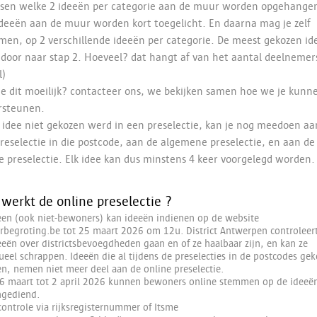
issen welke 2 ideeën per categorie aan de muur worden opgehang
ideeën aan de muur worden kort toegelicht. En daarna mag je zelf
en, op 2 verschillende ideeën per categorie. De meest gekozen id
door naar stap 2. Hoeveel? dat hangt af van het aantal deelnemer
l)
je dit moeilijk? contacteer ons, we bekijken samen hoe we je kunn
rsteunen.
e idee niet gekozen werd in een preselectie, kan je nog meedoen aa
reselectie in die postcode, aan de algemene preselectie, en aan de
e preselectie. Elk idee kan dus minstens 4 keer voorgelegd worden
werkt de online preselectie ?
een (ook niet-bewoners) kan ideeën indienen op de website
rbegroting.be tot 25 maart 2026 om 12u. District Antwerpen controleert
eeën over districtsbevoegdheden gaan en of ze haalbaar zijn, en kan ze
ueel schrappen. Ideeën die al tijdens de preselecties in de postcodes ge
n, nemen niet meer deel aan de online preselectie.
6 maart tot 2 april 2026 kunnen bewoners online stemmen op de ideeën
ingediend.
controle via rijksregisternummer of Itsme