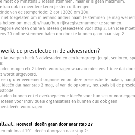
Je moet op minstens 3 ideeën stemmen, maar er is geen maximum.
Je kan ook in meerdere keren je stem uitbrengen
einde van de stemperiode: 2 april 2026 om 20u.
s niet toegelaten om in iemand anders naam te stemmen. Je mag wel ie
s helpen om met zijn/haar/hun rijksregisternummer te stemmen.
ategorie worden online 5 ideeën geselecteerd voor stap 2. Een idee moet
ens 20 online stemmen halen om door te kunnen gaan naar stap 2.
werkt de preselectie in de adviesraden?
ict Antwerpen heeft 3 adviesraden en een kerngroep: jeugd, senioren, sp
r.
raden mogen elk 2 ideeën voordragen waarvan minstens 1 idee dat door
ict wordt uitgevoerd.
ij een groter evenement organiseren om deze preselectie te maken, hangt
l ideeën dat naar stap 2 mag, af van de opkomst, net zoals bij de presele
ostcode .
sraden kunnen enkel overkoepelende ideeën voor hun sector voorleggen
 ideeën voor individuele organisaties) en kunnen dus ook geen
ersideeën voordragen.
ltaat:
Hoeveel ideeën gaan door naar stap 2?
llen minimaal 101 ideeën doorgaan naar stap 2: