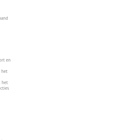
mand
ort en
 het
 het
cties