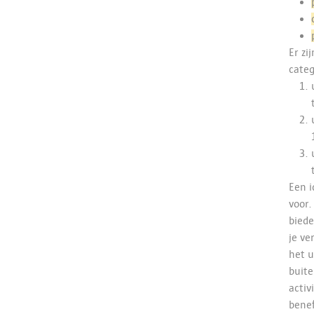
Er zi
categ
Een 
voor.
biede
je ve
het u
buit
activ
benef