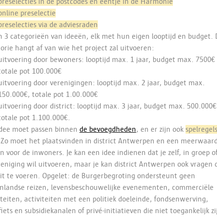
preselecties in de postcodes en eentje in de Harmonie
online preselectie
preselecties via de adviesraden
jn 3 categorieën van ideeën, elk met hun eigen looptijd en budget. 
orie hangt af van wie het project zal uitvoeren:
uitvoering door bewoners: looptijd max. 1 jaar, budget max. 7500€ 
totale pot 100.000€
uitvoering door verenigingen: looptijd max. 2 jaar, budget max.
150.000€, totale pot 1.00.000€
uitvoering door district: looptijd max. 3 jaar, budget max. 500.000€
totale pot 1.100.000€.
idee moet passen binnen
de bevoegdheden
, en er zijn ook
spelregel
 Zo moet het plaatsvinden in district Antwerpen en een meerwaar
n voor de inwoners. Je kan een idee indienen dat je zelf, in groep o
reniging wil uitvoeren, maar je kan district Antwerpen ook vragen
it te voeren. Opgelet: de Burgerbegroting ondersteunt geen
enlandse reizen, levensbeschouwelijke evenementen, commerciële
iteiten, activiteiten met een politiek doeleinde, fondsenwerving,
iets en subsidiekanalen of privé-initiatieven die niet toegankelijk zi