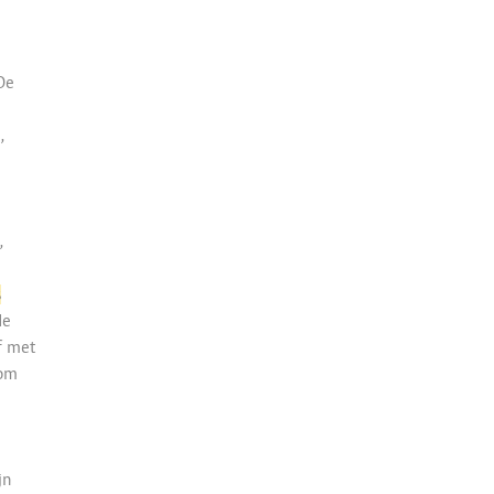
De
,
,
s
de
f met
 om
jn