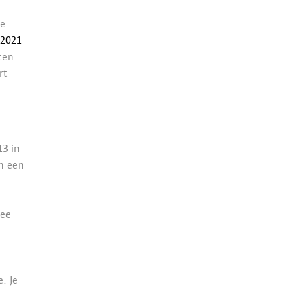
ge
 2021
ten
rt
13 in
an een
dee
. Je