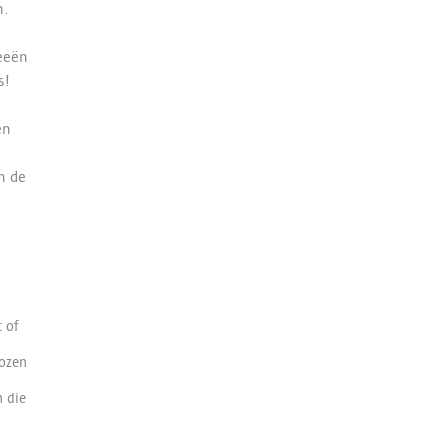
en.
eeën
s!
en
n de
.
 of
kozen
 die