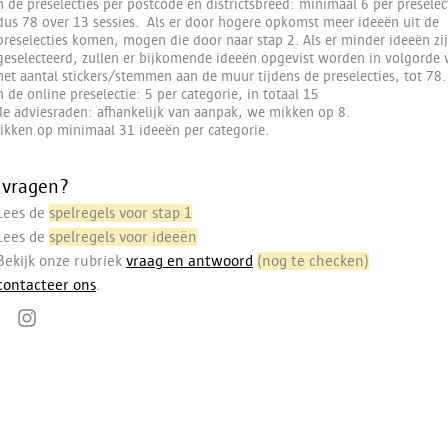
n de preselecties per postcode en districtsbreed: minimaal 6 per preselec
dus 78 over 13 sessies.
Als er door hogere opkomst meer ideeën uit de
preselecties komen, mogen die door naar stap 2. Als er minder ideeën zi
geselecteerd, zullen er bijkomende ideeën opgevist worden in volgorde 
het aantal stickers/stemmen aan de muur tijdens de preselecties, tot 78.
n de online preselectie: 5 per categorie, in totaal 15
de adviesraden: afhankelijk van aanpak, we mikken op 8.
kken op minimaal 31 ideeën per categorie.
 vragen?
Lees de
spelregels voor stap 1
Lees de
spelregels voor ideeën
Bekijk onze rubriek
vraag en antwoord
(nog te checken)
contacteer ons
.
eel op facebook
Deel op Instagram