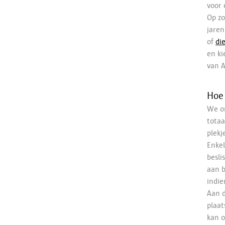
voor 
Op zo
jaren
of
di
en ki
van A
Hoe 
We or
totaa
plek
Enkel
besli
aan b
indie
Aan d
plaat
kan o