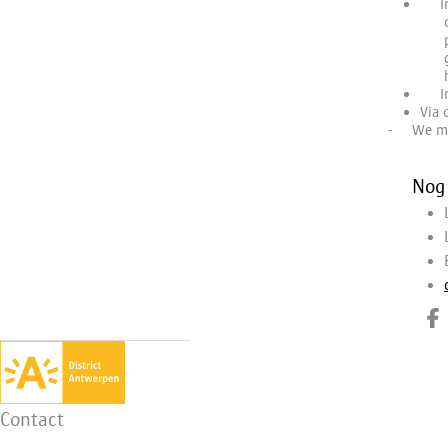
I
I
Via 
-
We mi
Nog
D
Contact