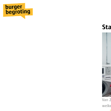
Sta
Van 2
welke