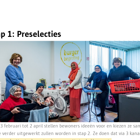
p 1: Preselecties
3 februari tot 2 april stellen bewoners ideeën voor en kiezen ze s
 verder uitgewerkt zullen worden in stap 2. Ze doen dat via 3 kana