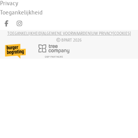
Privacy
Toegankelijkheid
Deel op facebook
Deel op Instagram
|
|
|
|
TOEGANKELIJKHEID
ALGEMENE VOORWAARDEN
UW PRIVACY
COOKIES
BPART 2026